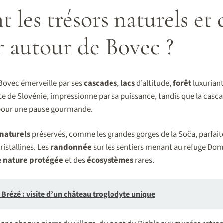
 les trésors naturels et 
r autour de Bovec ?
Bovec émerveille par ses
cascades
,
lacs
d’altitude,
forêt
luxurian
e de Slovénie, impressionne par sa puissance, tandis que la cascad
 pour une pause gourmande.
 naturels
préservés, comme les grandes gorges de la Soča, parfai
ristallines. Les
randonnée
sur les sentiers menant au refuge Dom
e
nature protégée
et des
écosystèmes
rares.
Brézé : visite d’un château troglodyte unique