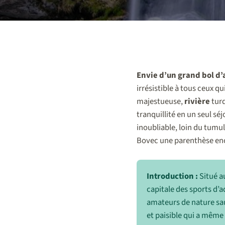
Envie d’un grand bol d’
irrésistible à tous ceux q
majestueuse,
rivière
turq
tranquillité en un seul séj
inoubliable, loin du tumu
Bovec une parenthèse enc
Introduction :
Situé a
capitale des sports d’a
amateurs de nature sau
et paisible qui a même 