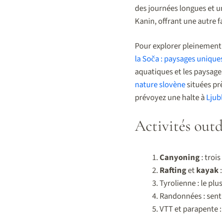
des journées longues et un
Kanin, offrant une autre f
Pour explorer pleinement 
la Soča : paysages unique
aquatiques et les paysages
nature slovène
situées pr
prévoyez une halte à
Ljubl
Activités out
Canyoning
: troi
Rafting
et
kayak
:
Tyrolienne : le pl
Randonnées : senti
VTT et parapente 