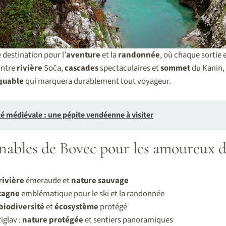
destination pour l’
aventure
et la
randonnée
, où chaque sortie
Entre
rivière
Soča,
cascades
spectaculaires et
sommet
du Kanin, 
quable
qui marquera durablement tout voyageur.
é médiévale : une pépite vendéenne à visiter
nables de Bovec pour les amoureux d
rivière
émeraude et
nature sauvage
tagne
emblématique pour le ski et la randonnée
biodiversité
et
écosystème
protégé
iglav :
nature protégée
et sentiers panoramiques