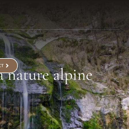
CT
a nature alpine