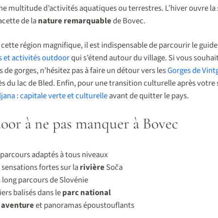
e multitude d’activités aquatiques ou terrestres. L’hiver ouvre la 
acette de la
nature remarquable
de Bovec.
cette région magnifique, il est indispensable de parcourir le guid
s et activités outdoor
qui s’étend autour du village. Si vous souhaite
 de gorges, n’hésitez pas à faire un détour vers les
Gorges de Vint
ès du lac de Bled. Enfin, pour une transition culturelle après votr
jana : capitale verte et culturelle
avant de quitter le pays.
door à ne pas manquer à Bovec
s parcours adaptés à tous niveaux
 sensations fortes sur la
rivière
Soča
us long parcours de Slovénie
ers balisés dans le
parc national
:
aventure
et panoramas époustouflants