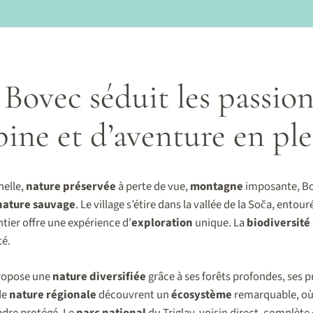
Bovec séduit les passio
pine et d’aventure en ple
elle,
nature préservée
à perte de vue,
montagne
imposante, Bov
nature sauvage
. Le village s’étire dans la vallée de la Soča, entou
tier offre une expérience d’
exploration
unique. La
biodiversité
té.
opose une
nature diversifiée
grâce à ses forêts profondes, ses pr
de
nature régionale
découvrent un
écosystème
remarquable, où l
adre protégé. Le
parc national
du Triglav, voisin direct, complète