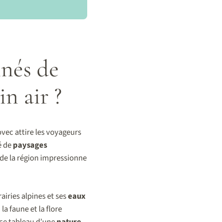
nnés de
in air ?
ec attire les voyageurs
ré de
paysages
de la région impressionne
airies alpines et ses
eaux
a faune et la flore
 ce tableau d’une
nature