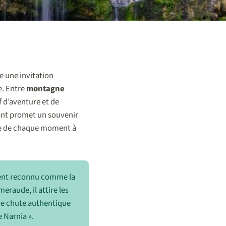
e une invitation
e. Entre
montagne
f d’aventure et de
nt promet un souvenir
aire de chaque moment à
ment reconnu comme la
eraude, il attire les
 de chute authentique
 Narnia ».