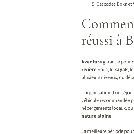
Cascades Boka et V
Comment 
réussi à 
Aventure
garantie pour c
rivière
Soča, le
kayak
, l
plusieurs niveaux, du débu
L’organisation d’un séjour
véhicule recommandée po
hébergements locaux, du 
nature alpine
.
La meilleure période pour 