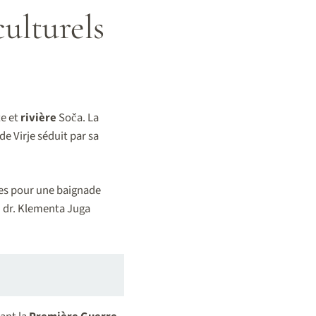
culturels
te et
rivière
Soča. La
e Virje séduit par sa
tes pour une baignade
 dr. Klementa Juga