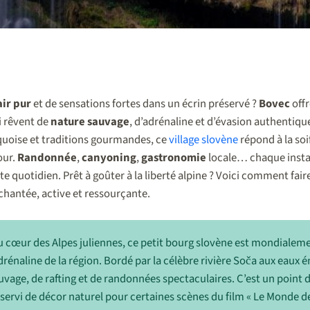
air pur
et de sensations fortes dans un écrin préservé ?
Bovec
offr
ui rêvent de
nature sauvage
, d’adrénaline et d’évasion authentiqu
uoise et traditions gourmandes, ce
village slovène
répond à la soi
our.
Randonnée
,
canyoning
,
gastronomie
locale… chaque insta
lte quotidien. Prêt à goûter à la liberté alpine ? Voici comment f
hantée, active et ressourçante.
u cœur des Alpes juliennes, ce petit bourg slovène est mondiale
drénaline de la région. Bordé par la célèbre rivière Soča aux eaux ém
vage, de rafting et de randonnées spectaculaires. C’est un point
servi de décor naturel pour certaines scènes du film « Le Monde de