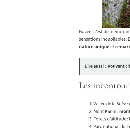
Bovec, c’est de même une 
sensations inoubliables. 
nature unique
et
remar
Lire aussi :
Vouvant cit
Les incontour
Vallée de la Soča :
Mont Kanin :
mon
Forêts d’altitude :
Parc national du Tr