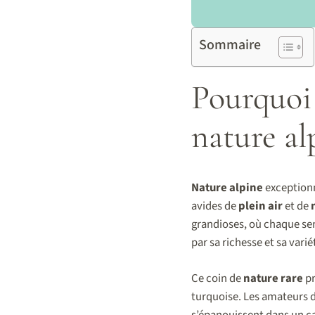
Sommaire
Pourquoi 
nature al
Nature alpine
exceptionn
avides de
plein air
et de
grandioses, où chaque sen
par sa richesse et sa varié
Ce coin de
nature rare
pr
turquoise. Les amateurs 
s’épanouissent dans un c