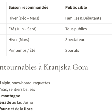
Saison recommandée
Public cible
Hiver (Déc – Mars)
Familles & Débutants
Été (Juin – Sept)
Tous publics
Hiver (Mars)
Spectateurs
Printemps / Été
Sportifs
ontournables à Kranjska Gora
i
alpin, snowboard, raquettes
Vršič, sentiers balisés
e
montagne
enade
au lac Jasna
faune
et de la
flore