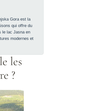
anjska Gora est la
isons qui offre du
s le lac Jasna en
ctures modernes et
e les
re ?