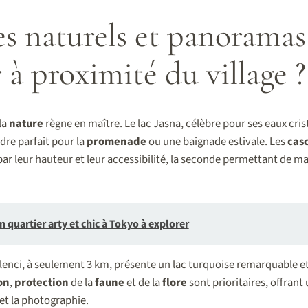
es naturels et panoramas
 à proximité du village ?
la
nature
règne en maître. Le lac Jasna, célèbre pour ses eaux crist
adre parfait pour la
promenade
ou une baignade estivale. Les
cas
ar leur hauteur et leur accessibilité, la seconde permettant de ma
 quartier arty et chic à Tokyo à explorer
elenci, à seulement 3 km, présente un lac turquoise remarquable et
on
,
protection
de la
faune
et de la
flore
sont prioritaires, offrant 
 et la photographie.