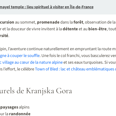
ayel temple : lieu spirituel à visiter en Île-de-France
cursion
au sommet,
promenade
dans la
forêt
, observation de l
r et la douceur de vivre invitent à la
détente
et au
bien-être
, tou
rsité
.
lpin, l’aventure continue naturellement en empruntant la route 
gne à couper le souffle
. Une fois le col franchi, vous basculerez ve
c village au cœur de la nature alpine
et ses eaux turquoises. Si vou
l’effort, le célèbre
Town of Bled : lac et château emblématiques 
turels de Kranjska Gora
s
paysages
alpins
our la
randonnée