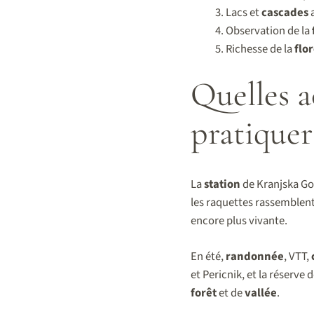
Lacs et
cascades
a
Observation de la
Richesse de la
flo
Quelles ac
pratiquer
La
station
de Kranjska Go
les raquettes rassemblent
encore plus vivante.
En été,
randonnée
, VTT,
et Pericnik, et la réserv
forêt
et de
vallée
.