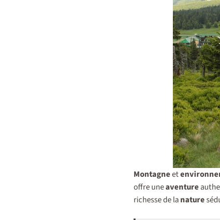
Montagne
et
environne
offre une
aventure
authen
richesse de la
nature
sédu