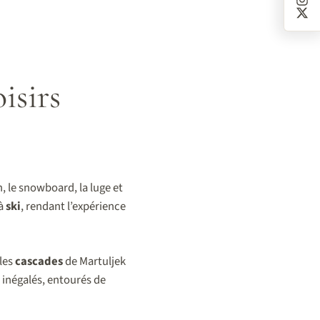
isirs
n, le snowboard, la luge et
 à
ski
, rendant l’expérience
 les
cascades
de Martuljek
inégalés, entourés de