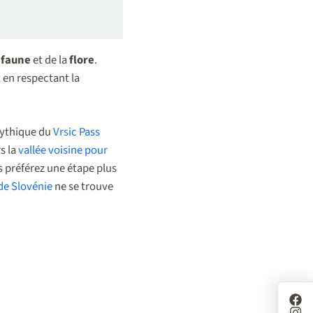
a
faune
et de la
flore
.
t en respectant la
mythique du
Vrsic Pass
rs la
vallée voisine pour
s préférez une étape plus
de Slovénie
ne se trouve