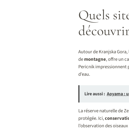
Quels sit
découvrir
Autour de Kranjska Gora, 
de
montagne
, offre un c
Pericnik impressionnent p
d’eau.
Lire aussi :
Aoyama : un
La réserve naturelle de Z
protégée. Ici,
conservati
l’observation des oiseaux