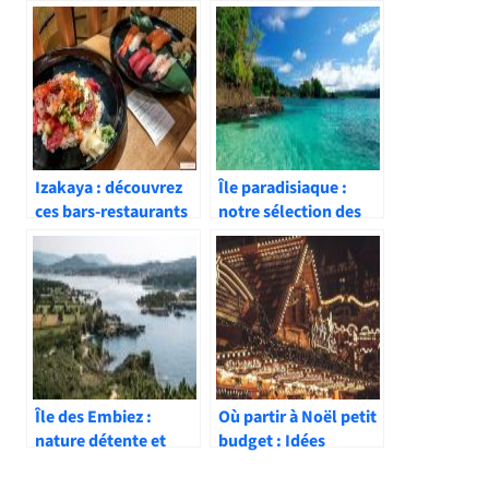
Izakaya : découvrez
Île paradisiaque :
ces bars-restaurants
notre sélection des
typiques japonais
plus belles au monde
Île des Embiez :
Où partir à Noël petit
nature détente et
budget : Idées
patrimoine en
voyage pas cher pour