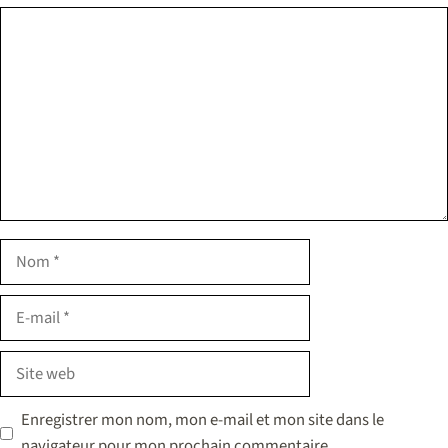
Commentaire
Nom
E-
mail
Site
web
Enregistrer mon nom, mon e-mail et mon site dans le
navigateur pour mon prochain commentaire.