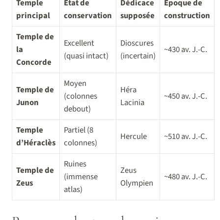
Temple
État de
Dédicace
Époque de
principal
conservation
supposée
construction
Temple de
Excellent
Dioscures
la
~430 av. J.-C.
(quasi intact)
(incertain)
Concorde
Moyen
Temple de
Héra
(colonnes
~450 av. J.-C.
Junon
Lacinia
debout)
Temple
Partiel (8
Hercule
~510 av. J.-C.
d’Héraclès
colonnes)
Ruines
Temple de
Zeus
(immense
~480 av. J.-C.
Zeus
Olympien
atlas)