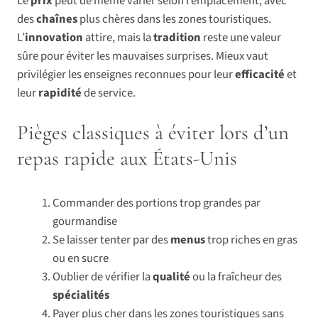
Le
prix
peut de même varier selon l’emplacement, avec
des
chaînes
plus chères dans les zones touristiques.
L’
innovation
attire, mais la
tradition
reste une valeur
sûre pour éviter les mauvaises surprises. Mieux vaut
privilégier les enseignes reconnues pour leur
efficacité
et
leur
rapidité
de service.
Pièges classiques à éviter lors d’un
repas rapide aux États-Unis
Commander des portions trop grandes par
gourmandise
Se laisser tenter par des
menus
trop riches en gras
ou en sucre
Oublier de vérifier la
qualité
ou la fraîcheur des
spécialités
Payer plus cher dans les zones touristiques sans