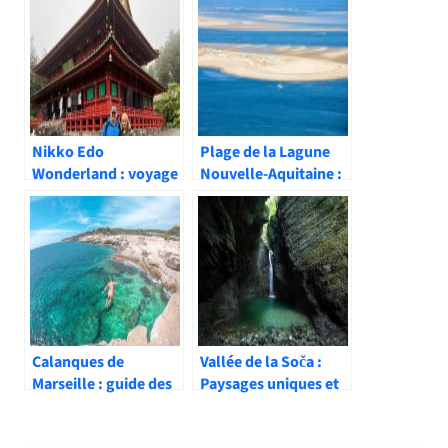
Nikko Edo
Plage de la Lagune
Wonderland : voyage
Nouvelle-Aquitaine :
immersif dans le
nature et tranquillité
Japon féodal
Calanques de
Vallée de la Soča :
Marseille : guide des
Paysages uniques et
plus belles criques
activités outdoor