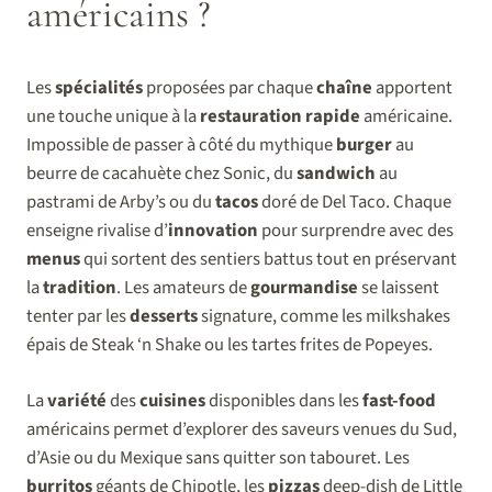
américains ?
Les
spécialités
proposées par chaque
chaîne
apportent
une touche unique à la
restauration rapide
américaine.
Impossible de passer à côté du mythique
burger
au
beurre de cacahuète chez Sonic, du
sandwich
au
pastrami de Arby’s ou du
tacos
doré de Del Taco. Chaque
enseigne rivalise d’
innovation
pour surprendre avec des
menus
qui sortent des sentiers battus tout en préservant
la
tradition
. Les amateurs de
gourmandise
se laissent
tenter par les
desserts
signature, comme les milkshakes
épais de Steak ‘n Shake ou les tartes frites de Popeyes.
La
variété
des
cuisines
disponibles dans les
fast-food
américains permet d’explorer des saveurs venues du Sud,
d’Asie ou du Mexique sans quitter son tabouret. Les
burritos
géants de Chipotle, les
pizzas
deep-dish de Little