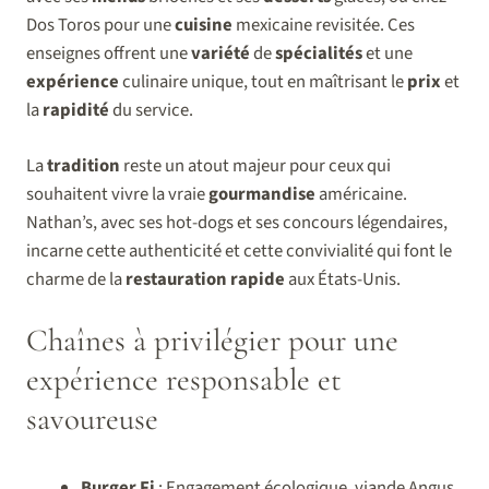
Dos Toros pour une
cuisine
mexicaine revisitée. Ces
enseignes offrent une
variété
de
spécialités
et une
expérience
culinaire unique, tout en maîtrisant le
prix
et
la
rapidité
du service.
La
tradition
reste un atout majeur pour ceux qui
souhaitent vivre la vraie
gourmandise
américaine.
Nathan’s, avec ses hot-dogs et ses concours légendaires,
incarne cette authenticité et cette convivialité qui font le
charme de la
restauration rapide
aux États-Unis.
Chaînes à privilégier pour une
expérience responsable et
savoureuse
Burger Fi
: Engagement écologique, viande Angus,