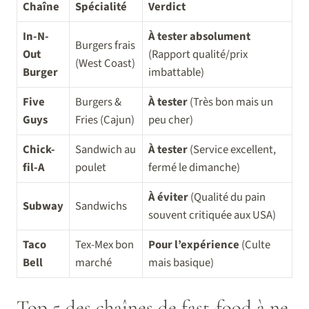
Chaîne
Spécialité
Verdict
In-N-
À tester absolument
Burgers frais
Out
(Rapport qualité/prix
(West Coast)
Burger
imbattable)
Five
Burgers &
À tester
(Très bon mais un
Guys
Fries (Cajun)
peu cher)
Chick-
Sandwich au
À tester
(Service excellent,
fil-A
poulet
fermé le dimanche)
À éviter
(Qualité du pain
Subway
Sandwichs
souvent critiquée aux USA)
Taco
Tex-Mex bon
Pour l’expérience
(Culte
Bell
marché
mais basique)
Top 5 des chaînes de fast-food à ne