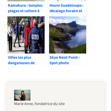
Kamakura : temples
Heure Guadeloupe :
plages et culture à
décalage horaire et
moins d’1h de Tokyo
conseils pratiques
Villes les plus
Skye Neist Point :
dangereuses de
Spot photo
France : à éviter ou
spectaculaire en
pas ?
Écosse
Marie Anne, fondatrice du site