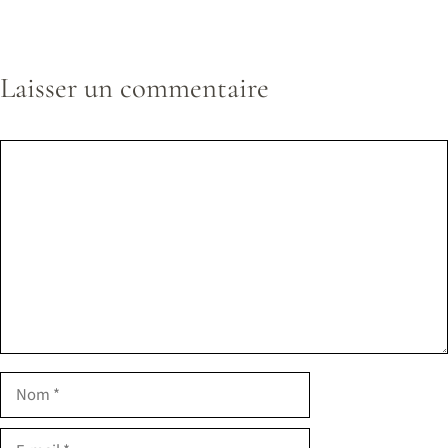
Laisser un commentaire
Commentaire
Nom
E-