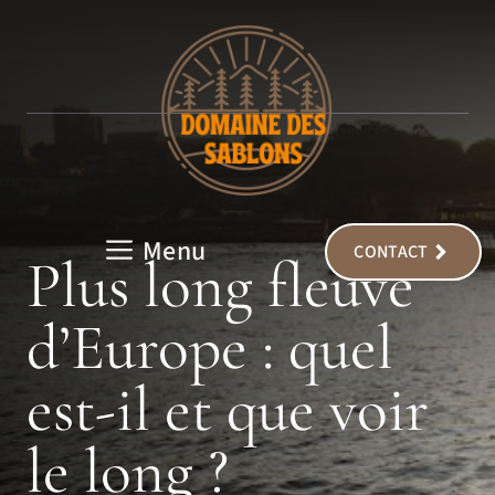
Aller
au
contenu
Menu
CONTACT
Plus long fleuve
d’Europe : quel
est-il et que voir
le long ?