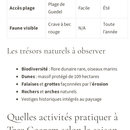
Plage de
Accès plage
Facile
Été
Guedel
Crave à bec
Toute
Faune visible
N/A
rouge
l’année
Les trésors naturels à observer
Biodiversité
: flore dunaire rare, oiseaux marins
Dunes
: massif protégé de 109 hectares
Falaises
et
grottes
façonnées par l’
érosion
Rochers
et
arches
naturels
Vestiges historiques intégrés au paysage
Quelles activités pratiquer à
Trez Goarem selon la saison