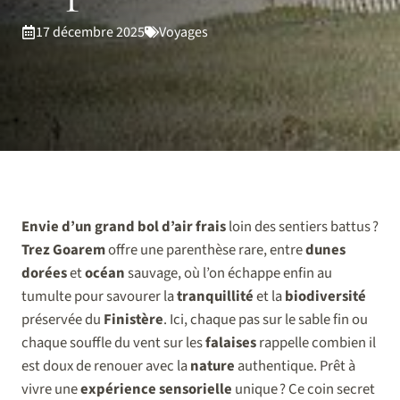
17 décembre 2025
Voyages
Envie d’un grand bol d’air frais
loin des sentiers battus ?
Trez Goarem
offre une parenthèse rare, entre
dunes
dorées
et
océan
sauvage, où l’on échappe enfin au
tumulte pour savourer la
tranquillité
et la
biodiversité
préservée du
Finistère
. Ici, chaque pas sur le sable fin ou
chaque souffle du vent sur les
falaises
rappelle combien il
est doux de renouer avec la
nature
authentique. Prêt à
vivre une
expérience sensorielle
unique ? Ce coin secret