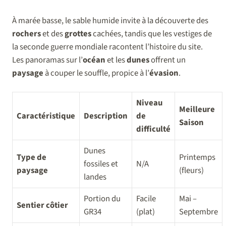
À marée basse, le sable humide invite à la découverte des
rochers
et des
grottes
cachées, tandis que les vestiges de
la seconde guerre mondiale racontent l’histoire du site.
Les panoramas sur l’
océan
et les
dunes
offrent un
paysage
à couper le souffle, propice à l’
évasion
.
Niveau
Meilleure
Caractéristique
Description
de
Saison
difficulté
Dunes
Type de
Printemps
fossiles et
N/A
paysage
(fleurs)
landes
Portion du
Facile
Mai –
Sentier côtier
GR34
(plat)
Septembre