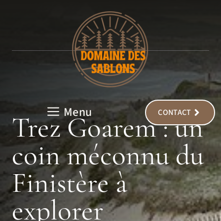
Aller
au
contenu
Menu
CONTACT
Trez Goarem : un
coin méconnu du
Finistère à
explorer