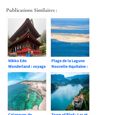
Publications Similaires :
Nikko Edo
Plage de la Lagune
Wonderland : voyage
Nouvelle-Aquitaine :
immersif dans le
nature et tranquillité
Japon féodal
Calanques de
Town of Bled : Lac et