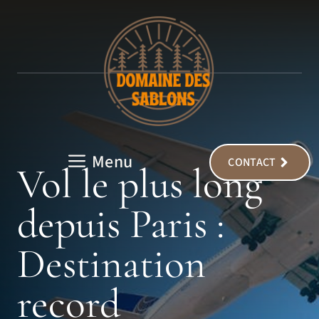
Aller
au
contenu
Menu
CONTACT
Vol le plus long
depuis Paris :
Destination
record