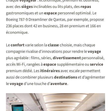
chaque
voyageur
: économique, premium et business,
avec des
sièges
inclinables ou lits plats, des
repas
gastronomiques et un
espace
personnel optimisé. Le
Boeing 787-9 Dreamliner de Qantas, par exemple, propose
236 places dont 42 en business, 28 en premium et 166 en
économique.
Le
confort
varie selon la
classe
choisie, mais chaque
compagnie rivalise d’innovations pour rendre le
voyage
plus agréable : films, séries,
divertissement
personnalisé,
accès Wi-Fi, rangées à
espace
supplémentaire ou
service
premium dédié. Les
itinéraires
avec escale permettent
aussi de combiner plusieurs
destinations
et d’agrémenter
le
voyage
d’une touche d’
aventure
.