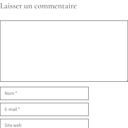
Laisser un commentaire
Commentaire
Nom
E-
mail
Site