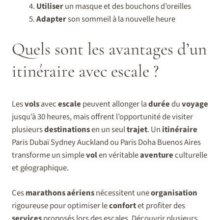
Utiliser
un masque et des bouchons d’oreilles
Adapter
son sommeil à la nouvelle heure
Quels sont les avantages d’un
itinéraire avec escale ?
Les
vols
avec
escale
peuvent allonger la
durée
du
voyage
jusqu’à 30 heures, mais offrent l’opportunité de visiter
plusieurs
destinations
en un seul
trajet
. Un
itinéraire
Paris Dubaï Sydney Auckland ou Paris Doha Buenos Aires
transforme un simple
vol
en véritable
aventure
culturelle
et géographique.
Ces
marathons aériens
nécessitent une
organisation
rigoureuse pour optimiser le
confort
et profiter des
services
proposés lors des escales. Découvrir plusieurs