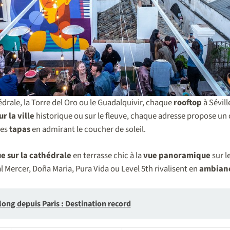
hédrale, la Torre del Oro ou le Guadalquivir, chaque
rooftop
à Sévill
ur la ville
historique ou sur le fleuve, chaque adresse propose un 
des
tapas
en admirant le coucher de soleil.
e sur la cathédrale
en terrasse chic à la
vue panoramique
sur l
 Mercer, Doña Maria, Pura Vida ou Level 5th rivalisent en
ambian
 long depuis Paris : Destination record