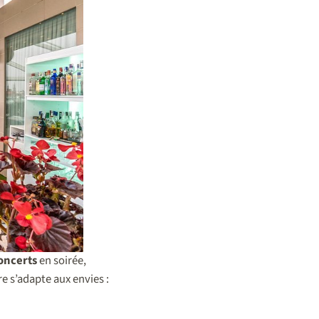
oncerts
en soirée,
e s’adapte aux envies :