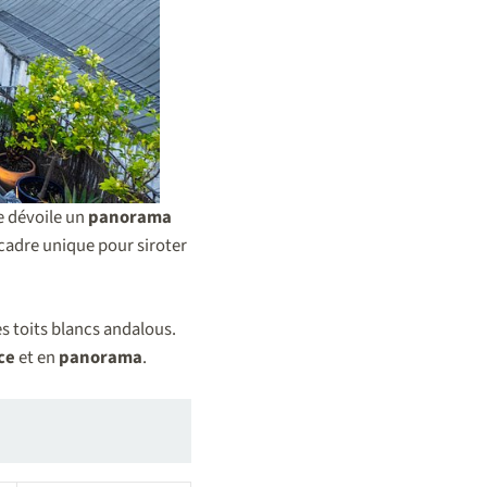
e dévoile un
panorama
cadre unique pour siroter
es toits blancs andalous.
ce
et en
panorama
.