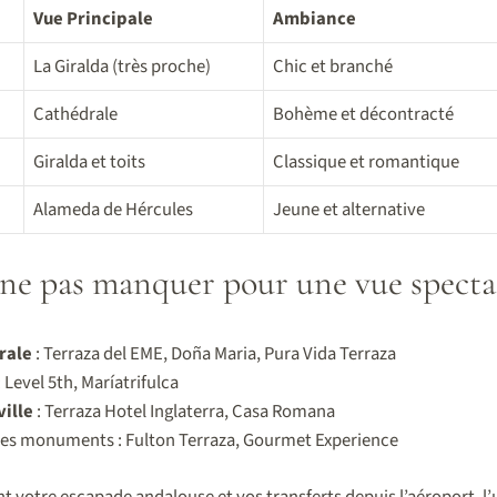
Vue Principale
Ambiance
La Giralda (très proche)
Chic et branché
Cathédrale
Bohème et décontracté
Giralda et toits
Classique et romantique
Alameda de Hércules
Jeune et alternative
à ne pas manquer pour une vue specta
rale
: Terraza del EME, Doña Maria, Pura Vida Terraza
: Level 5th, Maríatrifulca
ville
: Terraza Hotel Inglaterra, Casa Romana
les monuments : Fulton Terraza, Gourmet Experience
t votre escapade andalouse et vos transferts depuis l’aéroport, l’