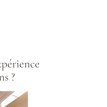
xpérience
ns ?