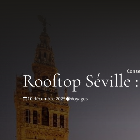
Aller
au
contenu
Conse
Rooftop Séville :
10 décembre 2025
Voyages