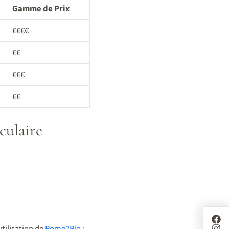
Gamme de Prix
€€€€
€€
€€€
€€
culaire
utilisation de
Rome2Rio :