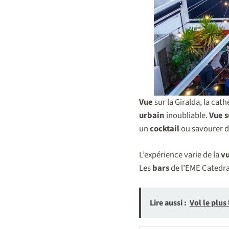
Vue
sur la Giralda, la cat
urbain
inoubliable.
Vue s
un
cocktail
ou savourer 
L’expérience varie de la
vu
Les
bars
de l’EME Catedral
Lire aussi :
Vol le plus