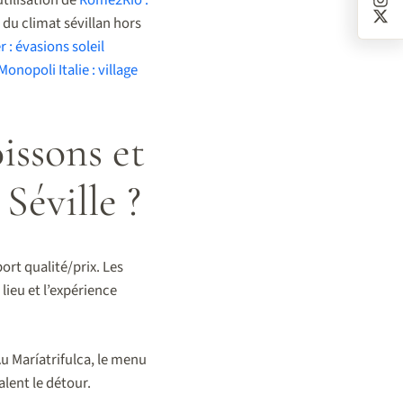
 du climat sévillan hors
 : évasions soleil
Monopoli Italie : village
issons et
 Séville ?
ort qualité/prix. Les
lieu et l’expérience
u Maríatrifulca, le menu
alent le détour.