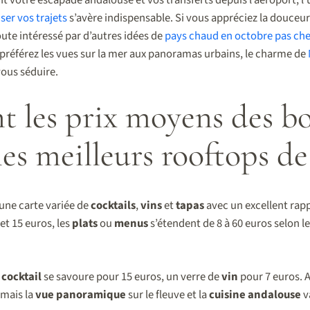
ser vos trajets
s’avère indispensable. Si vous appréciez la douceur
oute intéressé par d’autres idées de
pays chaud en octobre pas cher
us préférez les vues sur la mer aux panoramas urbains, le charme de
ous séduire.
t les prix moyens des bo
les meilleurs rooftops de
une carte variée de
cocktails
,
vins
et
tapas
avec un excellent rapp
et 15 euros, les
plats
ou
menus
s’étendent de 8 à 60 euros selon le 
n
cocktail
se savoure pour 15 euros, un verre de
vin
pour 7 euros. A
 mais la
vue panoramique
sur le fleuve et la
cuisine andalouse
v