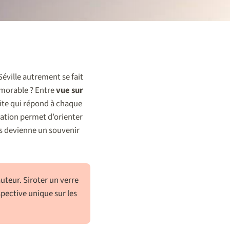
Séville autrement se fait
morable ? Entre
vue sur
faite qui répond à chaque
mation permet d’orienter
es devienne un souvenir
uteur. Siroter un verre
spective unique sur les