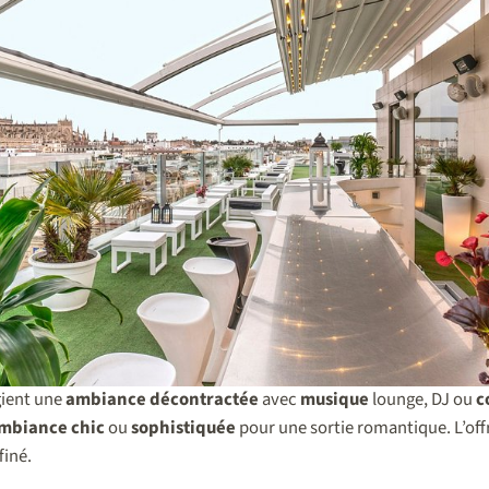
gient une
ambiance décontractée
avec
musique
lounge, DJ ou
c
mbiance chic
ou
sophistiquée
pour une sortie romantique. L’offr
finé.