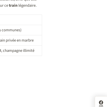
sur ce
train
légendaire.
tes communes)
bain privée en marbre
, champagne illimité