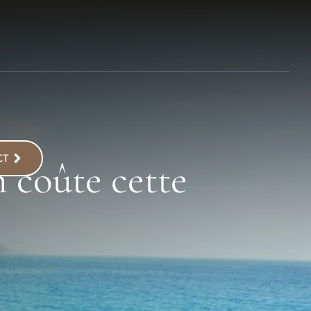
CT
 coûte cette