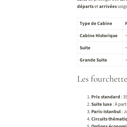
départs
et
arrivées
soig
Type de Cabine
Cabine Historique
~
Suite
~
Grande Suite
~
Les fourchette
Prix standard
: 3
Suite luxe
: À part
Paris-Istanbul
: J
Circuits thémati
Options économ