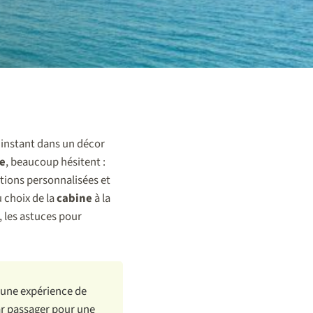
 instant dans un décor
re
, beaucoup hésitent :
ptions personnalisées et
u choix de la
cabine
à la
s, les astuces pour
 une expérience de
par passager pour une