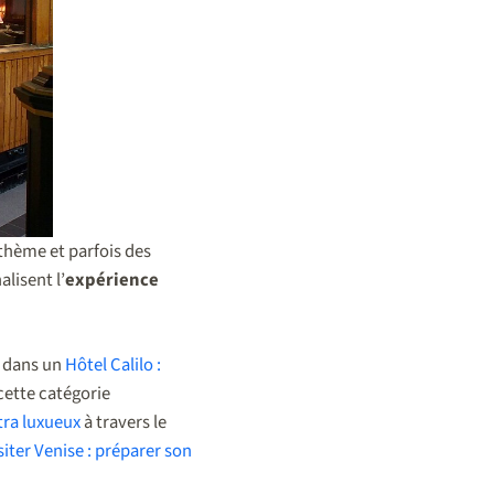
 thème et parfois des
lisent l’
expérience
t dans un
Hôtel Calilo :
cette catégorie
tra luxueux
à travers le
siter Venise : préparer son