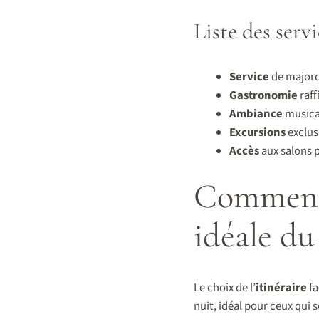
Liste des servi
Service
de majord
Gastronomie
raff
Ambiance
musical
Excursions
exclusi
Accès
aux salons p
Comment c
idéale du
Le choix de l’
itinéraire
fa
nuit, idéal pour ceux qui 