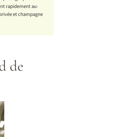
lent rapidement au-
n privée et champagne
rd de