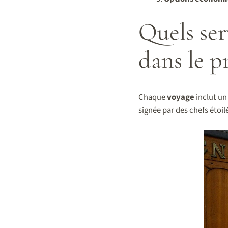
Quels ser
dans le pr
Chaque
voyage
inclut u
signée par des chefs étoil