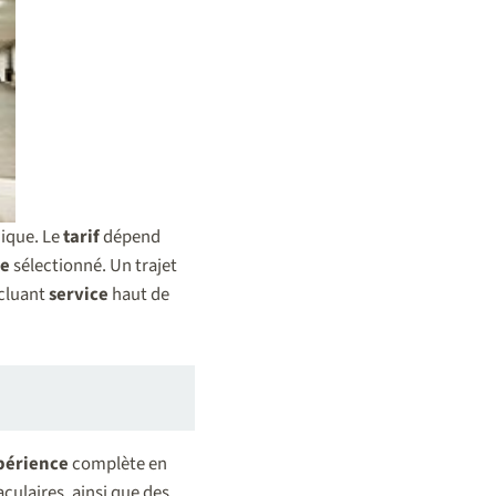
ique. Le
tarif
dépend
re
sélectionné. Un trajet
ncluant
service
haut de
périence
complète en
culaires, ainsi que des