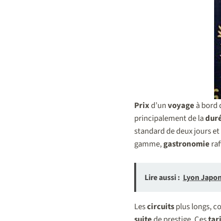
Prix
d’un
voyage
à bord 
principalement de la
dur
standard de deux jours et
gamme,
gastronomie
raf
Lire aussi :
Lyon Japon 
Les
circuits
plus longs, c
suite
de prestige. Ces
tar