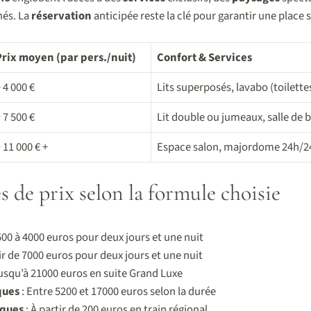
nés. La
réservation
anticipée reste la clé pour garantir une place 
Prix moyen (par pers./nuit)
Confort & Services
 4 000 €
Lits superposés, lavabo (toilet
 7 500 €
Lit double ou jumeaux, salle de 
 11 000 € +
Espace salon, majordome 24h/24
s de prix selon la formule choisie
500 à 4000 euros pour deux jours et une nuit
ir de 7000 euros pour deux jours et une nuit
usqu’à 21000 euros en suite Grand Luxe
ques
: Entre 5200 et 17000 euros selon la durée
iques
: À partir de 200 euros en train régional