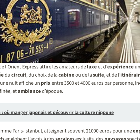
de l’Orient Express attire les amateurs de
luxe
et d’
expérience
un
ée
du
circuit
, du choix de la
cabine
ou de la
suite
, et de l’
itinérai
 une nuit affiche un
prix
entre 3500 et 4000 euros par personne, i
finée, et
ambiance
d’époque.
: où manger japonais et découvrir la culture nippone
omme Paris-Istanbul, atteignent souvent 21000 euros pour une
ex
ifs
englobent l’accès à des
services
exclusifs, des
paysages
specta