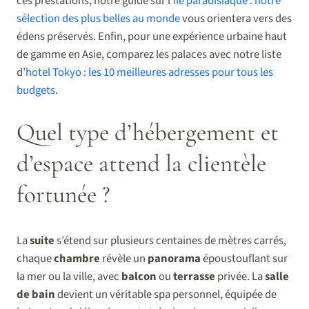
ces prestations, notre guide sur l’
île paradisiaque : notre
sélection des plus belles au monde
vous orientera vers des
édens préservés. Enfin, pour une expérience urbaine haut
de gamme en Asie, comparez les palaces avec notre liste
d’
hotel Tokyo : les 10 meilleures adresses pour tous les
budgets
.
Quel type d’hébergement et
d’espace attend la clientèle
fortunée ?
La
suite
s’étend sur plusieurs centaines de mètres carrés,
chaque
chambre
révèle un
panorama
époustouflant sur
la mer ou la ville, avec
balcon
ou
terrasse
privée. La
salle
de bain
devient un véritable spa personnel, équipée de