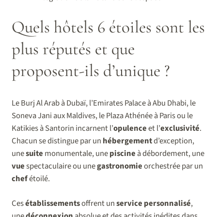
Quels hôtels 6 étoiles sont les
plus réputés et que
proposent-ils d’unique ?
Le Burj Al Arab à Dubaï, l’Emirates Palace à Abu Dhabi, le
Soneva Jani aux Maldives, le Plaza Athénée à Paris ou le
Katikies à Santorin incarnent l’
opulence
et l’
exclusivité
.
Chacun se distingue par un
hébergement
d’exception,
une
suite
monumentale, une
piscine
à débordement, une
vue
spectaculaire ou une
gastronomie
orchestrée par un
chef
étoilé.
Ces
établissements
offrent un
service personnalisé
,
une
déconnexion
absolue et des activités inédites dans