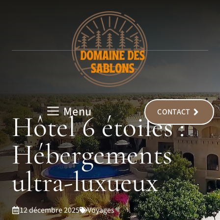
Aller
au
contenu
Menu
CONTACT
Hôtel 6 étoiles :
Hébergements
ultra-luxueux
12 décembre 2025
Voyages