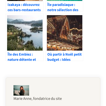
Izakaya : découvrez
Île paradisiaque :
ces bars-restaurants
notre sélection des
typiques japonais
plus belles au monde
Île des Embiez :
Où partir à Noël petit
nature détente et
budget : Idées
patrimoine en
voyage pas cher pour
Méditerranée
les fêtes
Marie Anne, fondatrice du site