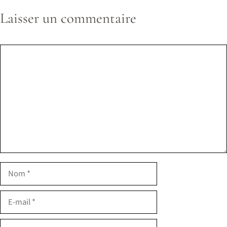
Laisser un commentaire
Commentaire
Nom
E-
mail
Site