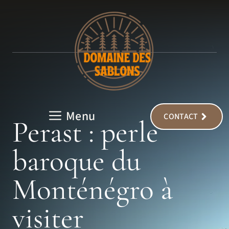
Aller
au
contenu
Menu
CONTACT
Perast : perle
baroque du
Monténégro à
visiter