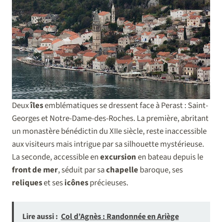
Deux
îles
emblématiques se dressent face à Perast : Saint-
Georges et Notre-Dame-des-Roches. La première, abritant
un monastère bénédictin du XIIe siècle, reste inaccessible
aux visiteurs mais intrigue par sa silhouette mystérieuse.
La seconde, accessible en
excursion
en bateau depuis le
front de mer
, séduit par sa
chapelle
baroque, ses
reliques
et ses
icônes
précieuses.
Lire aussi :
Col d’Agnès : Randonnée en Ariège