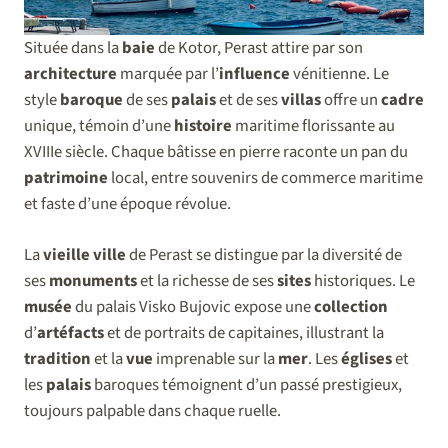
Située dans la
baie
de Kotor, Perast attire par son
architecture
marquée par l’
influence
vénitienne. Le
style
baroque
de ses
palais
et de ses
villas
offre un
cadre
unique, témoin d’une
histoire
maritime florissante au
XVIIIe siècle. Chaque bâtisse en pierre raconte un pan du
patrimoine
local, entre souvenirs de commerce maritime
et faste d’une époque révolue.
La
vieille ville
de Perast se distingue par la diversité de
ses
monuments
et la richesse de ses
sites
historiques. Le
musée
du palais Visko Bujovic expose une
collection
d’
artéfacts
et de portraits de capitaines, illustrant la
tradition
et la
vue
imprenable sur la
mer
. Les
églises
et
les
palais
baroques témoignent d’un passé prestigieux,
toujours palpable dans chaque ruelle.