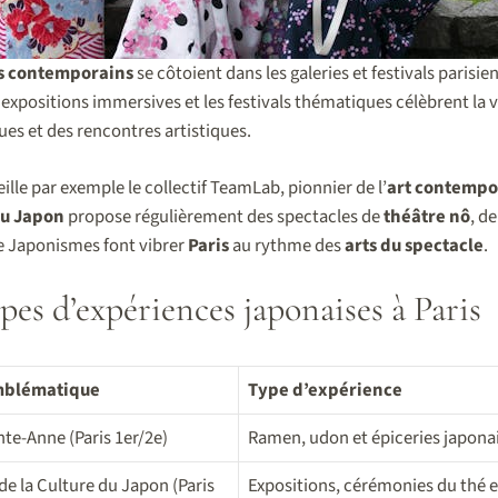
s contemporains
se côtoient dans les galeries et festivals parisien
s expositions immersives et les festivals thématiques célèbrent la v
ues et des rencontres artistiques.
lle par exemple le collectif TeamLab, pionnier de l’
art contempo
du Japon
propose régulièrement des spectacles de
théâtre nô
, d
e Japonismes font vibrer
Paris
au rythme des
arts du spectacle
.
pes d’expériences japonaises à Paris
mblématique
Type d’expérience
nte-Anne (Paris 1er/2e)
Ramen, udon et épiceries japona
de la Culture du Japon (Paris
Expositions, cérémonies du thé e