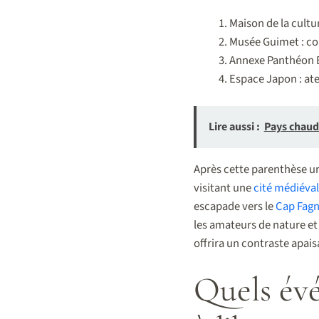
Maison de la cultu
Musée Guimet : col
Annexe Panthéon B
Espace Japon : ate
Lire aussi :
Pays chaud 
Après cette parenthèse ur
visitant une
cité médiévale
escapade vers le
Cap Fagn
les amateurs de nature et
offrira un contraste apais
Quels év