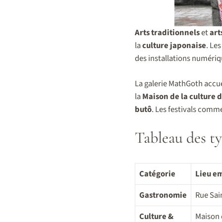
Arts traditionnels
et
art
la
culture japonaise
. Le
des installations numériq
La galerie MathGoth accuei
la
Maison de la culture 
butô
. Les festivals comm
Tableau des ty
Catégorie
Lieu e
Gastronomie
Rue Sai
Culture &
Maison 