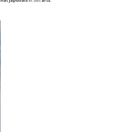
anat japonais
et des
arts
.