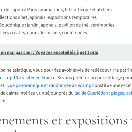
re du Japon à Paris : animations, bibliothèque et ateliers
lections d’art japonais, expositions temporaires
ouddhique : jardin japonais, pavillon de thé, cérémonies
liers créatifs, cours de cuisine, conférences
en mai pas cher : Voyages ensoleillés à petit prix
baine asiatique, vous pourriez avoir envie de redécouvrir le patri
 : top 10 à visiter en France
. Si vous préférez prendre le large pour
et : vue panoramique et randonnée à Fécamp
constitue une excell
 de calme intérieur, un séjour près du
lac de Guerlédan : plages, ac
ant.
énements et expositions