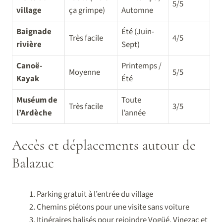
5/5
village
ça grimpe)
Automne
Baignade
Été (Juin-
Très facile
4/5
rivière
Sept)
Canoë-
Printemps /
Moyenne
5/5
Kayak
Été
Muséum de
Toute
Très facile
3/5
l’Ardèche
l’année
Accès et déplacements autour de
Balazuc
Parking gratuit à l’entrée du village
Chemins piétons pour une visite sans voiture
Itinéraires balisés pour rejoindre Vogüé, Vinezac et