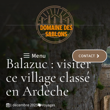
Aller
au
contenu
Menu
CONTACT
Balazuc : visiter
ce village classé
en Ardèche
1 décembre 2025
Voyages