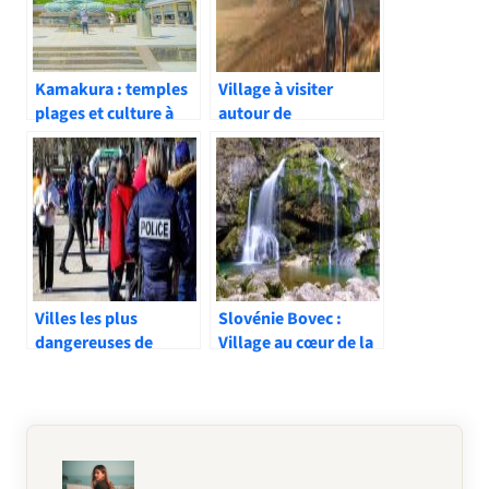
Kamakura : temples
Village à visiter
plages et culture à
autour de
moins d’1h de Tokyo
Douarnenez : nos
coups de cœur
Villes les plus
Slovénie Bovec :
dangereuses de
Village au cœur de la
France : à éviter ou
nature alpine
pas ?