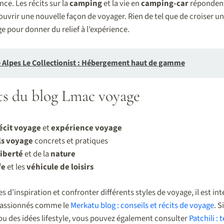
ce. Les récits sur la
camping
et la vie en
camping-car
répondent
uvrir une nouvelle façon de voyager. Rien de tel que de croiser un
e pour donner du relief à l’expérience.
e Alpes Le Collectionist : Hébergement haut de gamme
rts du blog Lmac voyage
écit voyage
et
expérience voyage
ls voyage
concrets et pratiques
liberté
et de la
nature
fe
et les
véhicule de loisirs
s d’inspiration et confronter différents styles de voyage, il est in
 passionnés comme le
Merkatu blog : conseils et récits de voyage
. 
ou des idées lifestyle, vous pouvez également consulter
Patchili :