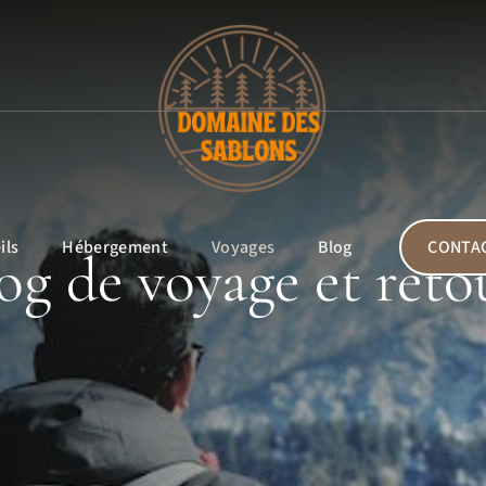
ils
Hébergement
Voyages
Blog
CONTA
og de voyage et reto