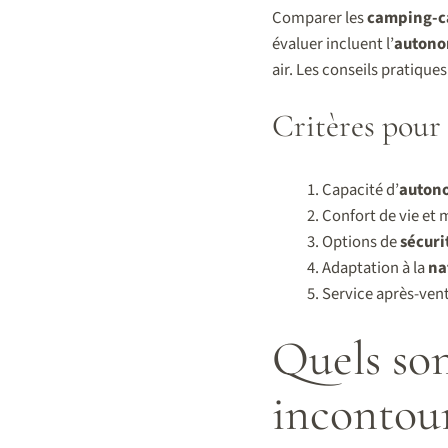
Comparer les
camping-c
évaluer incluent l’
autono
air. Les conseils pratique
Critères pour 
Capacité d’
auton
Confort de vie et 
Options de
sécuri
Adaptation à la
na
Service après-ven
Quels son
incontou