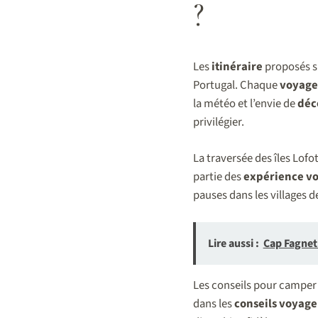
?
Les
itinéraire
proposés su
Portugal. Chaque
voyage
la météo et l’envie de
déc
privilégier.
La traversée des îles Lof
partie des
expérience v
pauses dans les villages d
Lire aussi :
Cap Fagnet
Les conseils pour camper e
dans les
conseils voyage