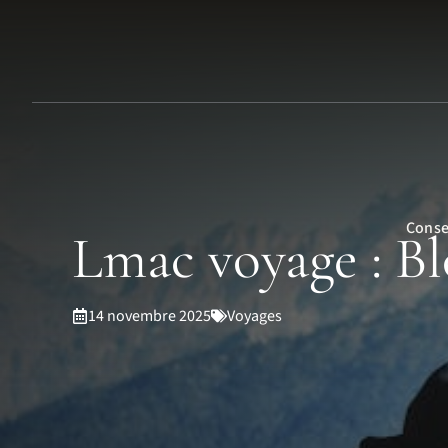
Aller
au
contenu
Conse
Lmac voyage : Bl
14 novembre 2025
Voyages