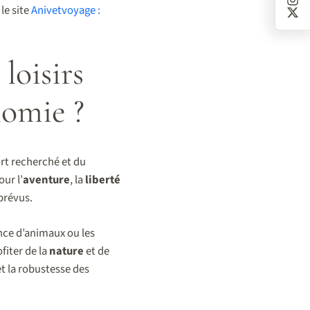
le site
Anivetvoyage :
loisirs
nomie ?
ort recherché et du
ur l’
aventure
, la
liberté
mprévus.
ence d’animaux ou les
fiter de la
nature
et de
 et la robustesse des