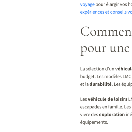
voyage
pour élargir vos ho
expériences et conseils v
Comment c
pour une
La sélection d’un
véhicul
budget. Les modèles LMC,
et la
durabilité
. Les équ
Les
véhicule de loisirs
LM
escapades en famille. Les
vivre des
exploration
iné
équipements.