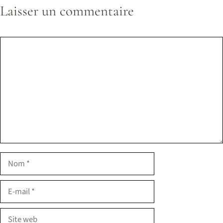
Laisser un commentaire
Commentaire
Nom
E-
mail
Site