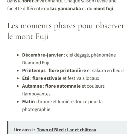
dans la
forêt
environnante. Chaque saison révèle une
facette différente du
lac yamanaka
et du
mont fuji
.
Les moments phares pour observer
le mont Fuji
Décembre-janvier
: ciel dégagé, phénomène
Diamond Fuji
Printemps
:
flore printanière
et sakura en fleurs
Été
:
flore estivale
et festivals locaux
Automne
:
flore automnale
et couleurs
flamboyantes
Matin
: brume et lumière douce pour la
photographie
Lire aussi :
Town of Bled : Lac et château