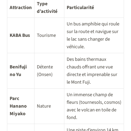
Type
Attraction
Particularité
d’activité
Un bus amphibie qui roule
sur la route et navigue sur
KABA Bus
Tourisme
le lac sans changer de
véhicule.
Des bains thermaux
Benifuji
Détente
chauds offrant une vue
no Yu
(Onsen)
directe et imprenable sur
le Mont Fuji.
Un immense champ de
Parc
fleurs (tournesols, cosmos)
Hanano
Nature
avec le volcan en toile de
Miyako
fond.
Une piste d’environ 14 km