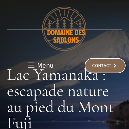
Aller
au
contenu
Menu
CONTACT
Lac Yamanaka :
escapade nature
au pied du Mont
Fuji