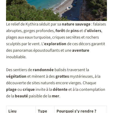
Le relief de Kythira séduit par sa
nature sauvage
: falaises
abruptes, gorges profondes,
forêt
de
pins
et d’
oliviers
,
plages aux eaux turquoise, criques secrètes et rochers
sculptés par le vent. L’
exploration
de ces décors garantit
des panoramas époustouflants et une
aventure
inoubliable.
Des sentiers de
randonnée
balisés traversent la
végétation
et mènent à des
grottes
mystérieuses, à la
découverte de sites naturels encore vierges. Chaque
plage
ou
crique
invite à la
détente
et à la contemplation
de la
beauté
paisible de la
mer
.
Lieu
Type
Pourquoi s’y rendre ?