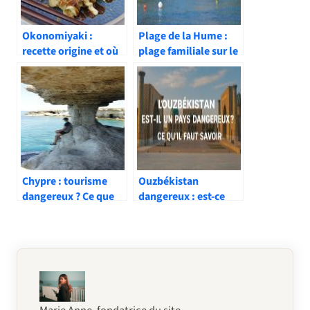
Okonomiyaki :
Plage de la Hume :
recette origine et où
plage familiale sur le
en manger au Japon
Bassin d’Arcachon
Chypre : tourisme
Ouzbékistan
dangereux ? Ce que
dangereux : est-ce
vous devez savoir
vraiment risqué d’y
aller ?