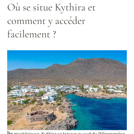
Où se situe Kythira et
comment y accéder
facilement ?
Île
mystérieuse, Kythira se trouve au sud du Péloponnèse,