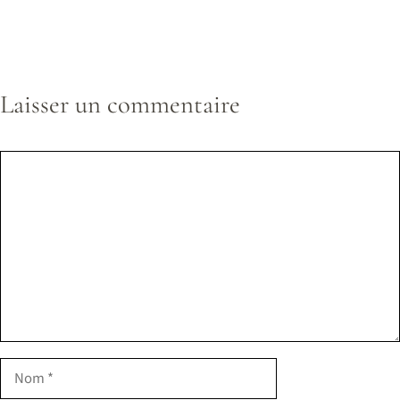
Laisser un commentaire
Commentaire
Nom