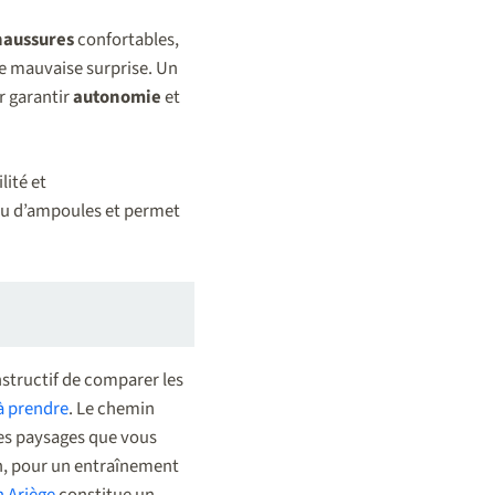
haussures
confortables,
te mauvaise surprise. Un
r garantir
autonomie
et
ité et
 ou d’ampoules et permet
nstructif de comparer les
à prendre
. Le chemin
es paysages que vous
in, pour un entraînement
n Ariège
constitue un