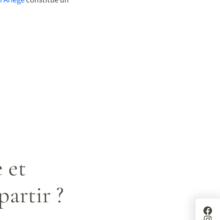
 et
partir ?