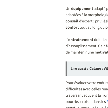
Un
équipement
adapté pa
adaptées à la morphologie 
conseil
d’expert : privilé
confort
tout au long du
p
L’
entraînement
doit de 
d’assouplissement. Cela 
de maintenir une
motiva
Lire aussi :
Catane : Vi
Pour évaluer votre endura
difficultés avec celles re
traversant souvent la fr
pourriez croiser dans les
ponctuel sur du dénivelé a