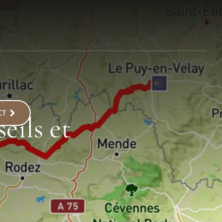
CT
eils et