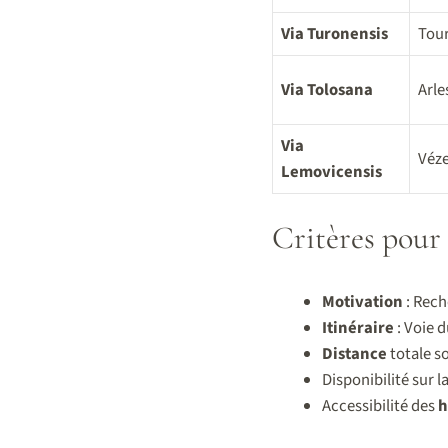
Via Turonensis
Tour
Via Tolosana
Arle
Via
Véze
Lemovicensis
Critères pour 
Motivation
: Rec
Itinéraire
: Voie d
Distance
totale s
Disponibilité sur l
Accessibilité des
h