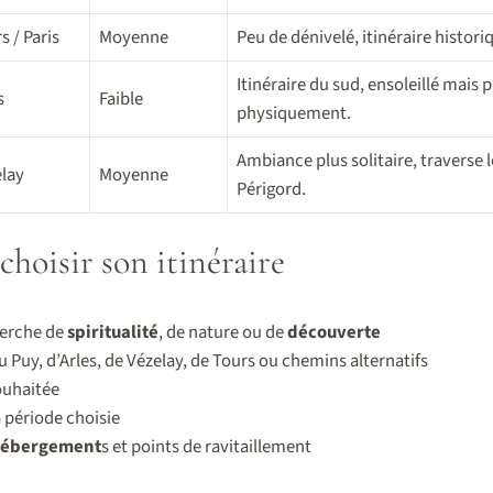
s / Paris
Moyenne
Peu de dénivelé, itinéraire histori
Itinéraire du sud, ensoleillé mais 
s
Faible
physiquement.
Ambiance plus solitaire, traverse l
lay
Moyenne
Périgord.
choisir son itinéraire
herche de
spiritualité
, de nature ou de
découverte
u Puy, d’Arles, de Vézelay, de Tours ou chemins alternatifs
ouhaitée
a période choisie
ébergement
s et points de ravitaillement