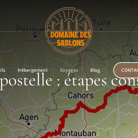
ils
Hébergement
Voyages
Blog
CONTA
telle : étapes cons