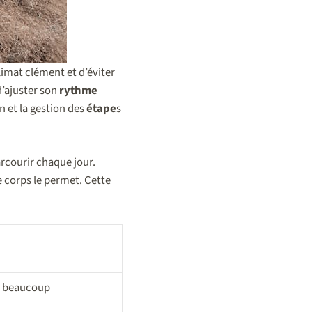
climat clément et d’éviter
d’ajuster son
rythme
on et la gestion des
étape
s
rcourir chaque jour.
le corps le permet. Cette
et beaucoup