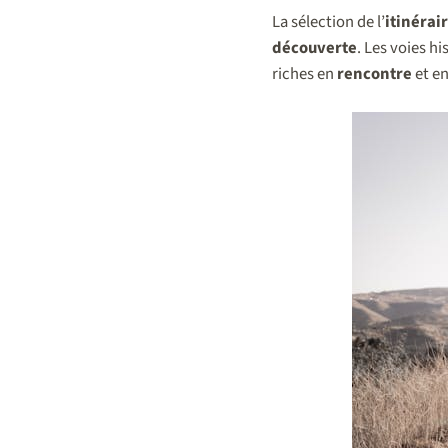
La sélection de l’
itinérai
découverte
. Les voies h
riches en
rencontre
et e