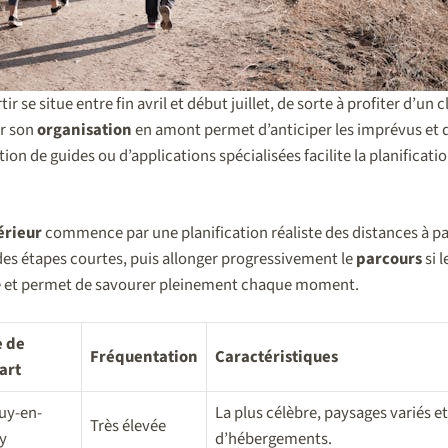
ir se situe entre fin avril et début juillet, de sorte à profiter d’un 
ir son
organisation
en amont permet d’anticiper les imprévus et 
ation de guides ou d’applications spécialisées facilite la planificati
érieur
commence par une planification réaliste des distances à pa
es étapes courtes, puis allonger progressivement le
parcours
si 
ue et permet de savourer pleinement chaque moment.
e de
Fréquentation
Caractéristiques
art
uy-en-
La plus célèbre, paysages variés 
Très élevée
y
d’hébergements.