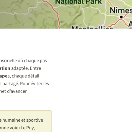
nsorielle où chaque pas
ation
adaptée. Entre
tape
s, chaque détail
partagé. Pour éviter les
rmet d’avancer
e humaine et sportive
onne voie (Le Puy,