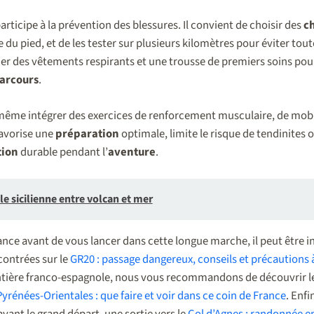
rticipe à la prévention des blessures. Il convient de choisir des
c
du pied, et de les tester sur plusieurs kilomètres pour éviter tou
gier des vêtements respirants et une trousse de premiers soins pou
arcours
.
même intégrer des exercices de renforcement musculaire, de mobil
favorise une
préparation
optimale, limite le risque de tendinites
tion
durable pendant l’
aventure
.
lle sicilienne entre volcan et mer
nce avant de vous lancer dans cette longue marche, il peut être i
ncontrées sur le
GR20 : passage dangereux, conseils et précautions 
ontière franco-espagnole, nous vous recommandons de découvrir l
Pyrénées-Orientales : que faire et voir dans ce coin de France
. Enf
vant le grand départ, une sortie vers le
Col d’Agnes : randonnée e