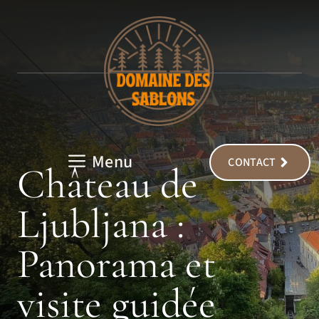
Aller
au
contenu
Menu
CONTACT
Château de
Ljubljana :
Panorama et
visite guidée