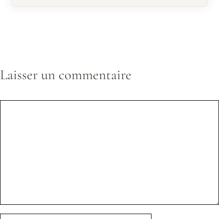
Laisser un commentaire
Commentaire