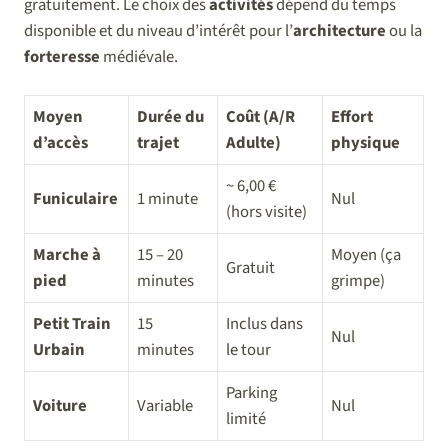
gratuitement. Le choix des
activités
dépend du temps
disponible et du niveau d’intérêt pour l’
architecture
ou la
forteresse
médiévale.
Moyen
Durée du
Coût (A/R
Effort
d’accès
trajet
Adulte)
physique
~ 6,00 €
Funiculaire
1 minute
Nul
(hors visite)
Marche à
15 – 20
Moyen (ça
Gratuit
pied
minutes
grimpe)
Petit Train
15
Inclus dans
Nul
Urbain
minutes
le tour
Parking
Voiture
Variable
Nul
limité