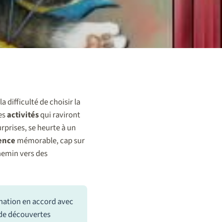
a difficulté de choisir la
es
activités
qui raviront
rprises, se heurte à un
ence
mémorable, cap sur
chemin vers des
ination en accord avec
, de découvertes