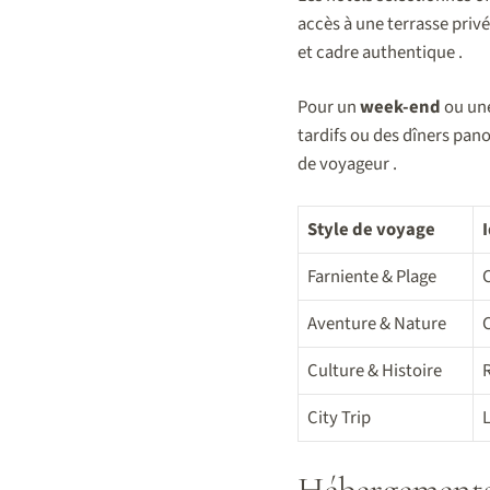
accès à une terrasse privée
et cadre authentique .
Pour un
week-end
ou un
tardifs ou des dîners pa
de voyageur .
Style de voyage
Farniente & Plage
C
Aventure & Nature
C
Culture & Histoire
City Trip
Hébergements 