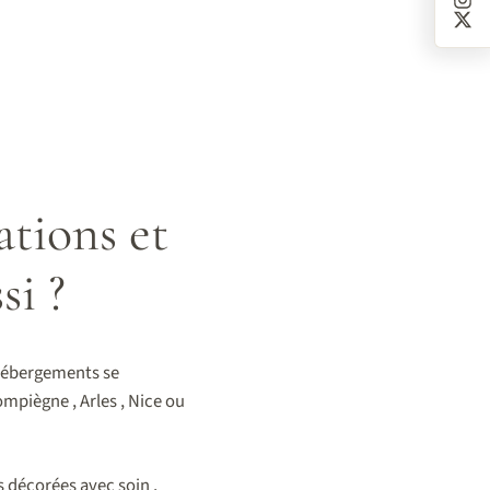
ations et
si ?
 hébergements se
mpiègne , Arles , Nice ou
s décorées avec soin ,