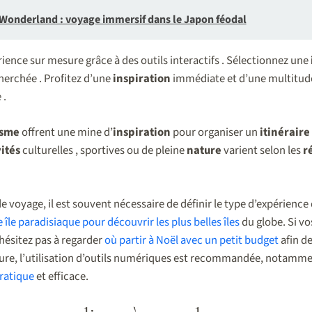
Wonderland : voyage immersif dans le Japon féodal
ience sur mesure grâce à des outils interactifs . Sélectionnez une
herchée . Profitez d’une
inspiration
immédiate et d’une multitud
 .
isme
offrent une mine d’
inspiration
pour organiser un
itinéraire
vités
culturelles , sportives ou de pleine
nature
varient selon les
r
de voyage, il est souvent nécessaire de définir le type d’expérienc
 île paradisiaque pour découvrir les plus belles îles
du globe. Si vo
n’hésitez pas à regarder
où partir à Noël avec un petit budget
afin d
 pure, l’utilisation d’outils numériques est recommandée, notamm
ratique
et efficace.