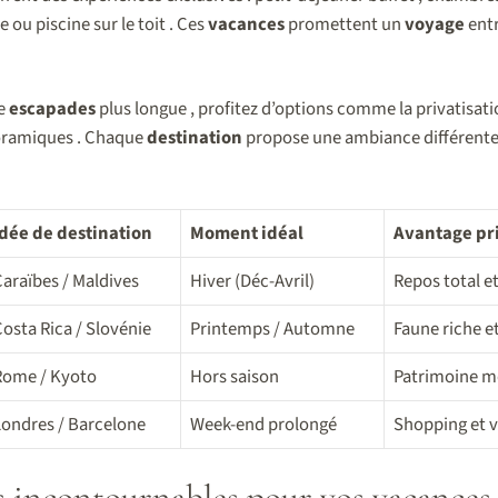
 ou piscine sur le toit . Ces
vacances
promettent un
voyage
ent
e
escapades
plus longue , profitez d’options comme la privatisati
noramiques . Chaque
destination
propose une ambiance différente 
Idée de destination
Moment idéal
Avantage pr
araïbes / Maldives
Hiver (Déc-Avril)
Repos total e
osta Rica / Slovénie
Printemps / Automne
Faune riche e
Rome / Kyoto
Hors saison
Patrimoine m
Londres / Barcelone
Week-end prolongé
Shopping et v
incontournables pour vos vacances