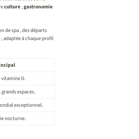
re
culture
,
gastronomie
on de spa , des départs
, adaptée à chaque profil
incipal
t vitamine D.
t grands espaces.
ondial exceptionnel.
ie nocturne.