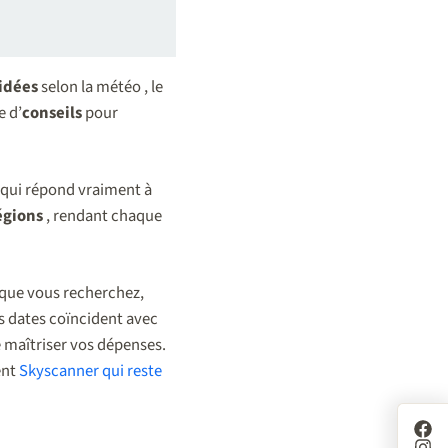
idées
selon la météo , le
e d’
conseils
pour
qui répond vraiment à
égions
, rendant chaque
e que vous recherchez,
s dates coïncident avec
e maîtriser vos dépenses.
ent
Skyscanner qui reste