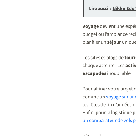
Lire aussi :
Nikko Edo 
voyage
devient une expér
budget ou l’ambiance rec
planifier un
séjour
unique
Les sites et blogs de
tour
chaque attente . Les
acti
escapades
inoubliable .
Pour affiner votre projet 
comme un
voyage sur une
les fêtes de fin d’année, 
Enfin, pour la logistique
un comparateur de vols p