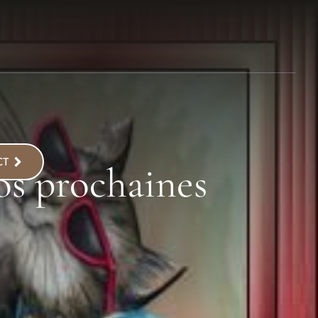
CT
os prochaines