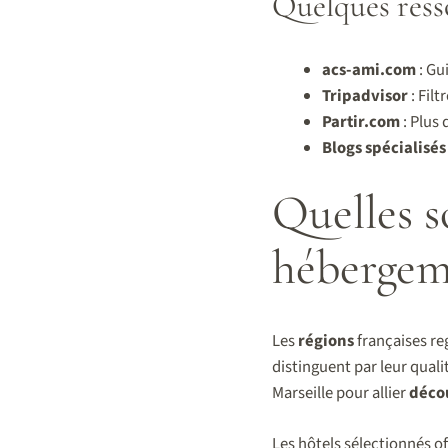
Quelques resso
acs-ami.com
: Gu
Tripadvisor
: Filt
Partir.com
: Plus 
Blogs spécialisés
Quelles s
hébergeme
Les
régions
françaises r
distinguent par leur quali
Marseille pour allier
déco
Les hôtels sélectionnés of