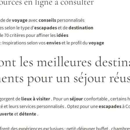
urces en ligne à consulter
ide de
voyage
avec
conseils
personnalisés
res selon le type d’
escapades
et de
destination
de 70 critères pour affiner les
idées
: Inspirations selon vos
envies
et le profil du
voyage
ont les meilleures destin
nts pour un séjour réus
egorgent de
lieux à visiter
. Pour un
séjour
confortable , certains
té et leurs services personnalisés . Optez pour une
escapades
à Co
uverte
et
détente
.
frent des expériences exclusives : petit-déjeuner buffet , chambre